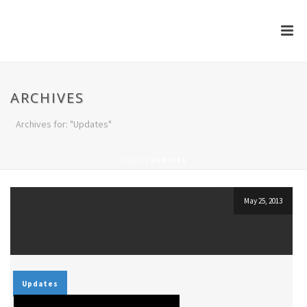
ARCHIVES
Archives for: "Updates"
HOME
/
UPDATES
May 25, 2013
Updates