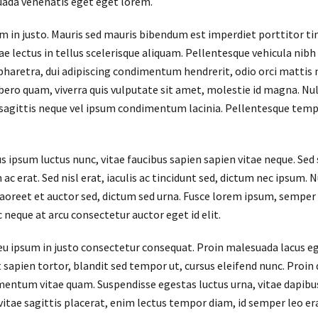
uada venenatis eget eget lorem.
 in justo. Mauris sed mauris bibendum est imperdiet porttitor tin
ae lectus in tellus scelerisque aliquam. Pellentesque vehicula nibh
aretra, dui adipiscing condimentum hendrerit, odio orci mattis ni
libero quam, viverra quis vulputate sit amet, molestie id magna. N
 sagittis neque vel ipsum condimentum lacinia. Pellentesque tem
ipsum luctus nunc, vitae faucibus sapien sapien vitae neque. Sed 
ac erat. Sed nisl erat, iaculis ac tincidunt sed, dictum nec ipsum. 
laoreet et auctor sed, dictum sed urna. Fusce lorem ipsum, semper 
 neque at arcu consectetur auctor eget id elit.
 eu ipsum in justo consectetur consequat. Proin malesuada lacus e
t sapien tortor, blandit sed tempor ut, cursus eleifend nunc. Proi
entum vitae quam. Suspendisse egestas luctus urna, vitae dapibus tur
 vitae sagittis placerat, enim lectus tempor diam, id semper leo e