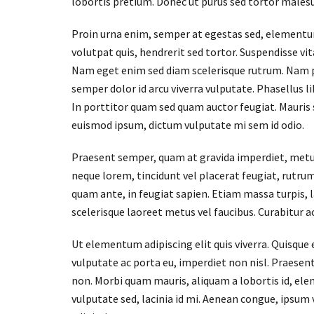
lobortis pretium. Donec ut purus sed tortor males
Proin urna enim, semper at egestas sed, elementum
volutpat quis, hendrerit sed tortor. Suspendisse vit
Nam eget enim sed diam scelerisque rutrum. Nam ph
semper dolor id arcu viverra vulputate. Phasellus 
In porttitor quam sed quam auctor feugiat. Mauris
euismod ipsum, dictum vulputate mi sem id odio.
Praesent semper, quam at gravida imperdiet, metus 
neque lorem, tincidunt vel placerat feugiat, rutrum 
quam ante, in feugiat sapien. Etiam massa turpis, 
scelerisque laoreet metus vel faucibus. Curabitur ac
Ut elementum adipiscing elit quis viverra. Quisque
vulputate ac porta eu, imperdiet non nisl. Praesen
non. Morbi quam mauris, aliquam a lobortis id, elem
vulputate sed, lacinia id mi. Aenean congue, ipsum