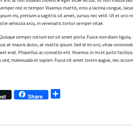
t elit ac nisl sodales molestie eget vitae lectus. Ut non massa sed
semper nisl in tempor. Vivamus mattis, eros a lacinia congue, lacus 
ipsum mi, pretium a sagittis sit amet, cursus nec velit. Ut et orci n
stie vehicula arcu, in venenatis tortor semper vitae.
. Quisque semper rutrum est sit amet porta. Fusce non diam ligula
se at mauris dolor, at mattis ipsum. Sed id mi orci, vitae commodo
t erat. Phasellus ac convallis elit. Vivamus in mi et justo facilisi
us sed, malesuada et sapien. Fusce sit amet lorem augue, nec accum
S
ost
Share
h
ar
e