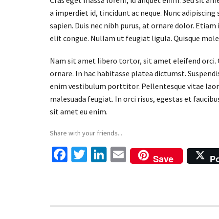
Cras eget massa lorem, id aliquet enim. Sed sit ame
a imperdiet id, tincidunt ac neque. Nunc adipiscing 
sapien. Duis nec nibh purus, at ornare dolor. Etiam 
elit congue. Nullam ut feugiat ligula. Quisque mole
Nam sit amet libero tortor, sit amet eleifend orci
ornare. In hac habitasse platea dictumst. Suspendis
enim vestibulum porttitor. Pellentesque vitae laoree
malesuada feugiat. In orci risus, egestas et faucib
sit amet eu enim.
Share with your friends...
Fa
T
Li
E
Save
P
ce
wi
n
m
b
tt
ke
ai
o
er
dI
l
o
n