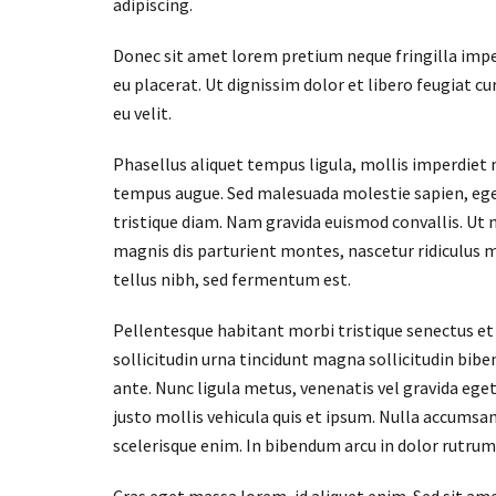
adipiscing.
Donec sit amet lorem pretium neque fringilla imper
eu placerat. Ut dignissim dolor et libero feugiat cu
eu velit.
Phasellus aliquet tempus ligula, mollis imperdiet 
tempus augue. Sed malesuada molestie sapien, eget p
tristique diam. Nam gravida euismod convallis. Ut n
magnis dis parturient montes, nascetur ridiculus mus
tellus nibh, sed fermentum est.
Pellentesque habitant morbi tristique senectus et n
sollicitudin urna tincidunt magna sollicitudin bib
ante. Nunc ligula metus, venenatis vel gravida eget
justo mollis vehicula quis et ipsum. Nulla accumsa
scelerisque enim. In bibendum arcu in dolor rutrum 