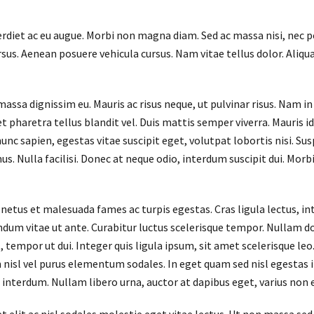
diet ac eu augue. Morbi non magna diam. Sed ac massa nisi, nec p
rsus. Aenean posuere vehicula cursus. Nam vitae tellus dolor. Aliqu
massa dignissim eu. Mauris ac risus neque, ut pulvinar risus. Nam 
haretra tellus blandit vel. Duis mattis semper viverra. Mauris id p
unc sapien, egestas vitae suscipit eget, volutpat lobortis nisi. S
. Nulla facilisi. Donec at neque odio, interdum suscipit dui. Morbi
etus et malesuada fames ac turpis egestas. Cras ligula lectus, inte
endum vitae ut ante. Curabitur luctus scelerisque tempor. Nullam 
, tempor ut dui. Integer quis ligula ipsum, sit amet scelerisque le
n nisl vel purus elementum sodales. In eget quam sed nisl egestas 
interdum. Nullam libero urna, auctor at dapibus eget, varius non e