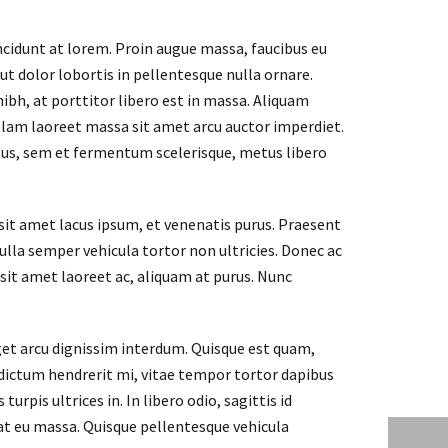
cidunt at lorem. Proin augue massa, faucibus eu
 ut dolor lobortis in pellentesque nulla ornare.
bh, at porttitor libero est in massa. Aliquam
ullam laoreet massa sit amet arcu auctor imperdiet.
pus, sem et fermentum scelerisque, metus libero
sit amet lacus ipsum, et venenatis purus. Praesent
Nulla semper vehicula tortor non ultricies. Donec ac
sit amet laoreet ac, aliquam at purus. Nunc
get arcu dignissim interdum. Quisque est quam,
n dictum hendrerit mi, vitae tempor tortor dapibus
pis ultrices in. In libero odio, sagittis id
rat eu massa. Quisque pellentesque vehicula