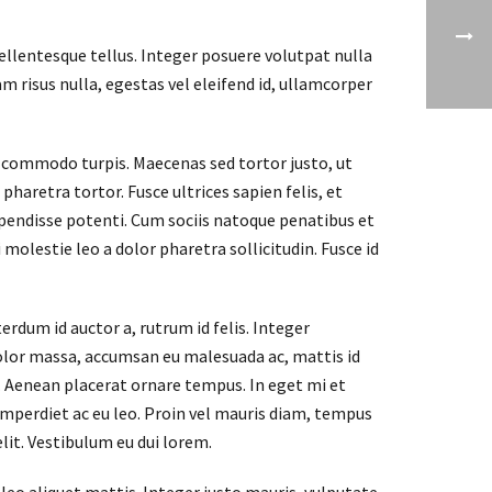
ellentesque tellus. Integer posuere volutpat nulla
am risus nulla, egestas vel eleifend id, ullamcorper
in commodo turpis. Maecenas sed tortor justo, ut
haretra tortor. Fusce ultrices sapien felis, et
uspendisse potenti. Cum sociis natoque penatibus et
 molestie leo a dolor pharetra sollicitudin. Fusce id
rdum id auctor a, rutrum id felis. Integer
dolor massa, accumsan eu malesuada ac, mattis id
o. Aenean placerat ornare tempus. In eget mi et
imperdiet ac eu leo. Proin vel mauris diam, tempus
lit. Vestibulum eu dui lorem.