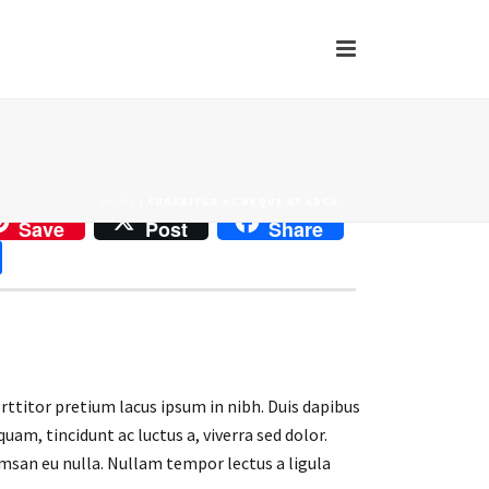
 with your friends...
Fa
ce
T
b
wi
Li
o
tt
n
E
HOME
/
CURABITUR AC NEQUE AT ARCU.
o
er
ke
m
Save
Post
Share
k
dI
ai
S
n
l
h
ar
e
rttitor pretium lacus ipsum in nibh. Duis dapibus
am, tincidunt ac luctus a, viverra sed dolor.
msan eu nulla. Nullam tempor lectus a ligula