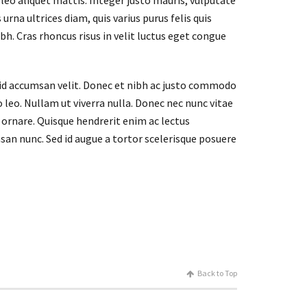
 leo aliquet mattis. Integer justo mauris, vulputate
urna ultrices diam, quis varius purus felis quis
ibh. Cras rhoncus risus in velit luctus eget congue
, id accumsan velit. Donec et nibh ac justo commodo
 leo. Nullam ut viverra nulla. Donec nec nunc vitae
s ornare. Quisque hendrerit enim ac lectus
san nunc. Sed id augue a tortor scelerisque posuere
Back to Top